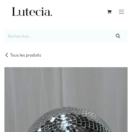
Se rendre au contenu
Tous les produits