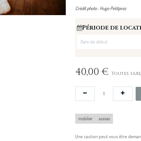
Crédit photo : Hugo Petitprez
Période de locat
40,00
€
Toutes taxe
mobilier
assises
Une caution peut vous être demand