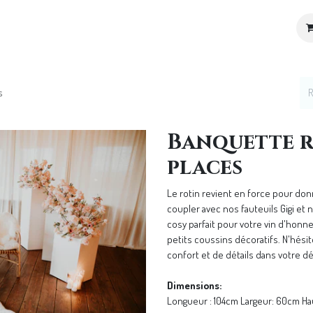
ices
Location de décoration
Notre Univers
s
Banquette r
places
Le rotin revient en force pour do
coupler avec nos fauteuils Gigi et
cosy parfait pour votre vin d'honne
petits coussins décoratifs. N'hésit
confort et de détails dans votre dé
Dimensions:
Longueur : 104cm Largeur: 60cm Ha