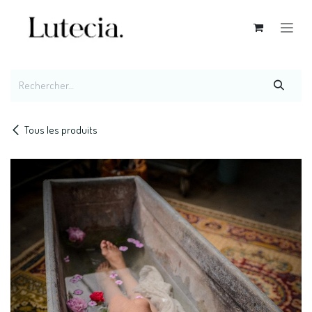
Se rendre au contenu
Tous les produits