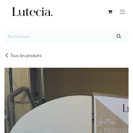
Se rendre au contenu
Tous les produits