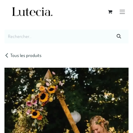
Se rendre au contenu
Tous les produits