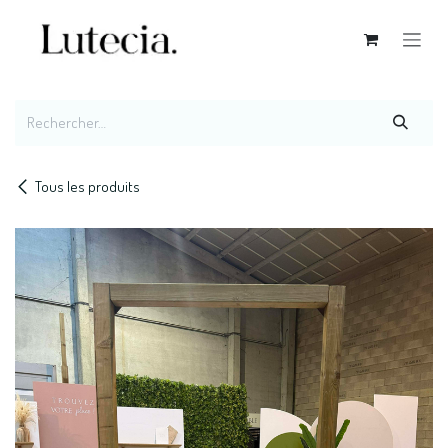
Se rendre au contenu
Tous les produits